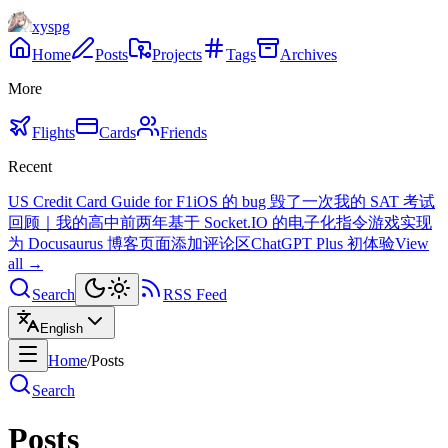
xyspg
Home
Posts
Projects
Tags
Archives
More
Flights
Cards
Friends
Recent
US Credit Card Guide for F1
iOS 的 bug 毁了一次我的 SAT 考试
回顾｜我的高中前两年
基于 Socket.IO 的电子化指令游戏实现
为 Docusaurus 博客页面添加评论区
ChatGPT Plus 初体验
View
all →
Search
RSS Feed
English
Home
/
Posts
Search
Posts