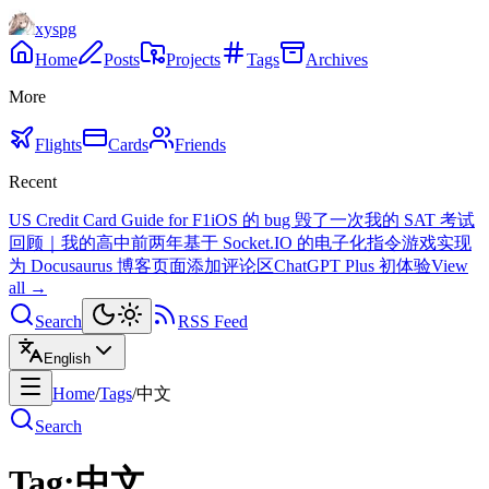
xyspg
Home
Posts
Projects
Tags
Archives
More
Flights
Cards
Friends
Recent
US Credit Card Guide for F1
iOS 的 bug 毁了一次我的 SAT 考试
回顾｜我的高中前两年
基于 Socket.IO 的电子化指令游戏实现
为 Docusaurus 博客页面添加评论区
ChatGPT Plus 初体验
View
all →
Search
RSS Feed
English
Home
/
Tags
/
中文
Search
Tag:
中文