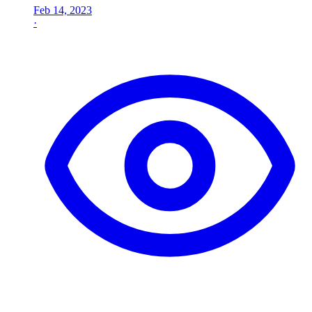
Feb 14, 2023
·
—